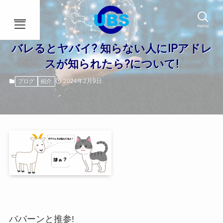
menu
バレるとヤバイ? 知らない人にIPアドレ
スが知られたら?について!
HOME
2024年2月9日
ブログ
紹介
事業内容
会社概要
アクセス
ブログ
社員インタビュー
採用情報
ババーンと推参!