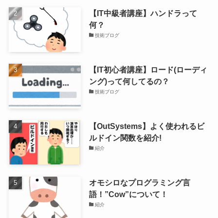
【IT中級者講座】ハンドラって
何？
技術ブログ
【IT初心者講座】ロード(ローディ
ング)って何してるの？
技術ブログ
【OutSystems】よく使われるビ
ルドイン関数を紹介!
紹介
オモシロなプログラミング言
語！”Cow”について！
紹介