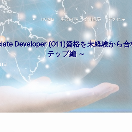
HOME
事業内容
会社概要
アクセス
ssociate Developer (O11)資格を
テップ編 ～
11日