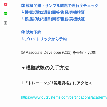
③ 模擬問題・サンプル問題で理解度チェック
└ 模擬試験(1週目)回答/復習/実機検証
└ 模擬試験(2週目)回答/復習/実機検証
④ 試験予約
└ プロメトリックから予約
⑤ Associate Developer (O11) を受験・合格!
▼模擬試験の入手方法
1.「トレーニング / 認定資格」にアクセス
https://www.outsystems.com/certifications/academy