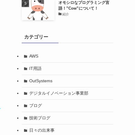
オモシロなプログラミング言
語！”Cow”について！
紹介
カテゴリー
AWS
IT用語
OutSystems
デジタルイノベーション事業部
ブログ
ス
技術ブログ
日々の出来事