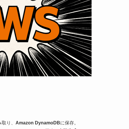
み取り、
Amazon DynamoDB
に保存。