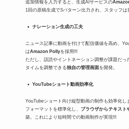
追加情報を入力すると、生成AIサービスの
Amazon
1回の原稿生成で3パターン出力され、スタッフは
ナレーション生成の工夫
ニュース記事に動画を付けて配信価値を高め、Yo
は
Amazon Polly
を採用!!!
ただし、誤読やイントネーション調整が課題だった
タイムを調整できる
独自の管理画面
を開発。
YouTubeショート動画効率化
YouTubeショート向け縦型動画の制作も効率
フォーマットを標準化し、
ブラウザからテキスト
築。これにより短時間での動画制作が実現!!!