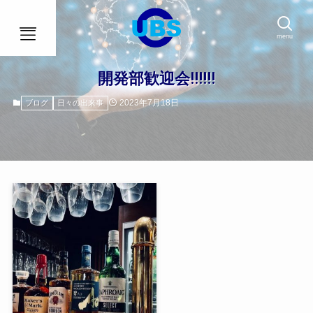
menu
開発部歓迎会!!!!!!
2023年7月18日
ブログ
日々の出来事
HOME
事業内容
会社概要
アクセス
ブログ
社員インタビュー
採用情報