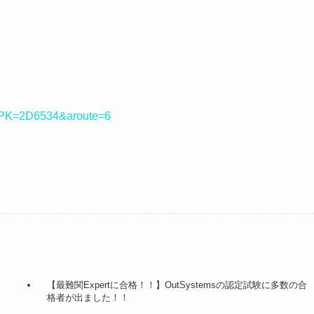
/?PK=2D6534&aroute=6
【最難関Expertに合格！！】OutSystemsの認定試験に多数の合
格者が出ました！！