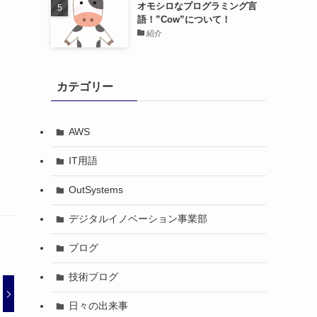
オモシロなプログラミング言
語！”Cow”について！
紹介
カテゴリー
AWS
IT用語
OutSystems
デジタルイノベーション事業部
ブログ
技術ブログ
日々の出来事