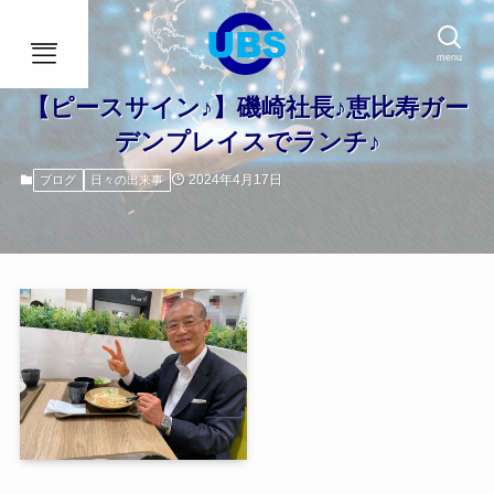
menu
【ピースサイン♪】磯崎社長♪恵比寿ガー
デンプレイスでランチ♪
HOME
2024年4月17日
ブログ
日々の出来事
事業内容
会社概要
アクセス
ブログ
社員インタビュー
採用情報