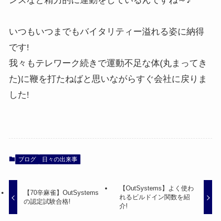
ンスなど精力的に運動をしているんですね～♪
いつもいつまでもバイタリティー溢れる姿に納得
です!
我々もテレワーク続きで運動不足な体(丸まってき
た)に鞭を打たねばと思いながらすぐ会社に戻りま
した!
ブログ
日々の出来事
【OutSystems】よく使わ
【70辛麻雀】OutSystems
れるビルドイン関数を紹
の認定試験合格!
介!